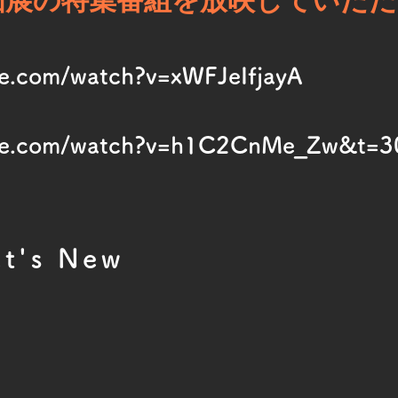
be.com/watch?v=xWFJeIfjayA
ube.com/watch?v=h1C2CnMe_Zw&t=3
t's New