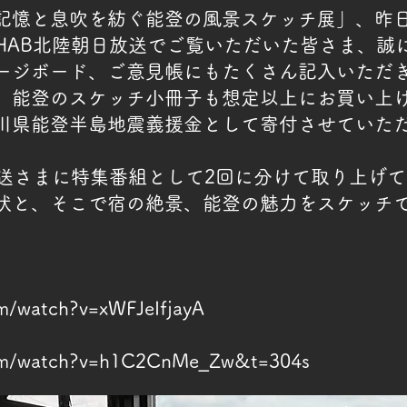
記憶と息吹を紡ぐ能登の風景スケッチ展」、昨
HAB北陸朝日放送でご覧いただいた皆さま、誠
ージボード、ご意見帳にもたくさん記入いただ
。能登のスケッチ小冊子も想定以上にお買い上
川県能登半島地震義援金として寄付させていた
放送さまに特集番組として2回に分けて取り上げ
状と、そこで宿の絶景、能登の魅力をスケッチ
m/watch?v=xWFJeIfjayA
com/watch?v=h1C2CnMe_Zw&t=304s