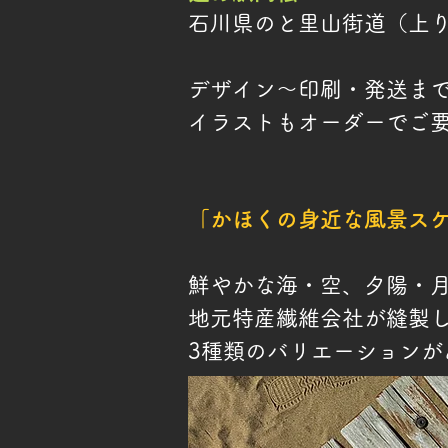
石川県のと里山街道（上
デザイン～印刷・発送ま
イラストもオーダーでご
「かほくの身近な風景ス
鮮やかな海・空、夕陽・
地元特産繊維会社が縫製
3種類のバリエーションが