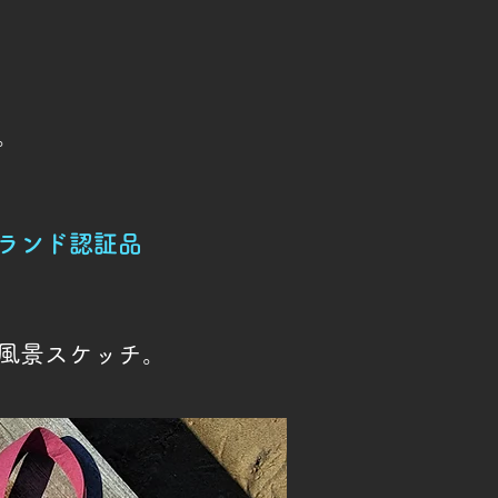
。
ランド認証品
風景スケッチ。