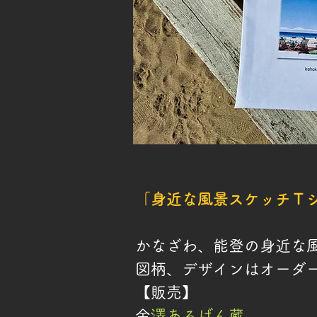
「身近な風景スケッチＴ
かなざわ、能登の身近な
​図柄、デザインはオーダ
【販売】
​
金澤あるげん蔵